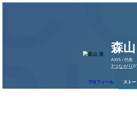
森山
AXIS / 代表
3
0
つながり
プロフィール
ストー