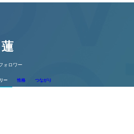
 蓮
フォロワー
リー
性格
つながり