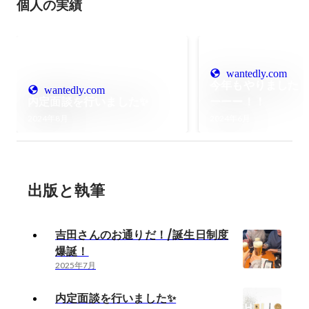
個人の実績
wantedly.com
今年もやりました
wantedly.com
内定面談を行いました✨️
ーーー！！
2024年8月
2024年6月
出版と執筆
吉田さんのお通りだ！/誕生日制度
爆誕！
2025年7月
内定面談を行いました✨️