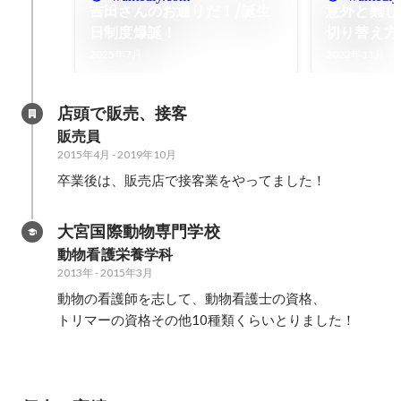
吉田さんのお通りだ！/誕生
意外と難し
日制度爆誕！
切り替え方
2025年7月
2022年11月
店頭で販売、接客
販売員
2015年4月
-
2019年10月
卒業後は、販売店で接客業をやってました！
大宮国際動物専門学校
動物看護栄養学科
2013年
-
2015年3月
動物の看護師を志して、動物看護士の資格、
