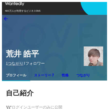
アプリを使う
400万人が利用するビジネスSNS
荒井 皓平
1
1
つながり
フォロワー
プロフィール
ストーリー 7
性格
つながり
自己紹介
ログインユーザーのみに公開