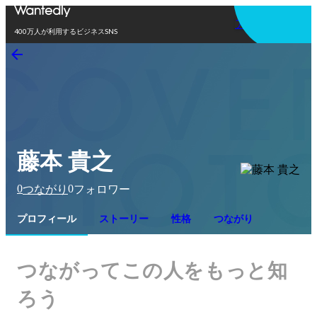
アプリを使う
400万人が利用するビジネスSNS
藤本 貴之
0
0
つながり
フォロワー
プロフィール
ストーリー
性格
つながり
つながってこの人をもっと知
ろう