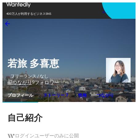
アプリを使う
400万人が利用するビジネスSNS
若旅 多喜恵
フリーランス / なし
47
9
つながり
フォロワー
プロフィール
ストーリー 7
性格
つながり
自己紹介
ログインユーザーのみに公開