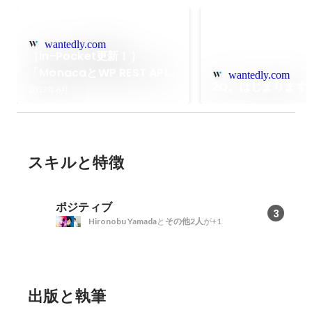
wantedly.com
［in-Pocket更新！］
「MonacaとWP REST APIで
wantedly.com
2Q、はじまります
自社メディアをアプリ化して
2017年6月
みた」
スキルと特徴
ポジティブ
3
Hironobu Yamada
と
その他2人
が+1
出版と執筆