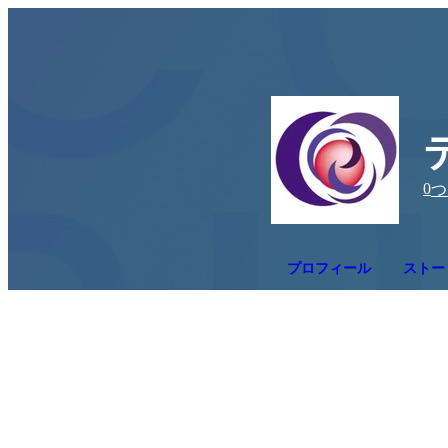
0
つ
プロフィール
ストー