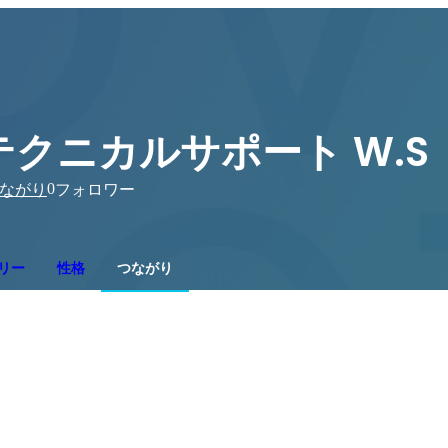
テクニカルサポート W.S
0
ながり
フォロワー
リー
性格
つながり