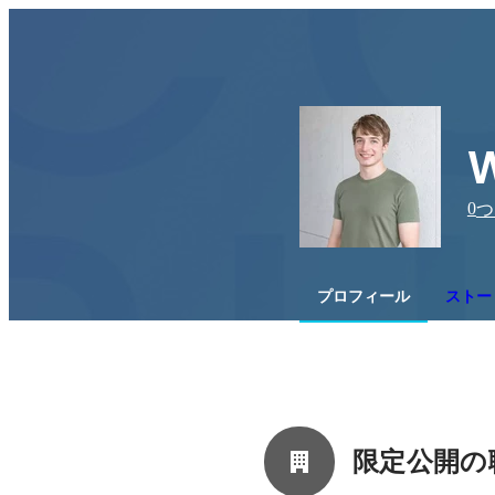
W
0
つ
プロフィール
ストー
限定公開の