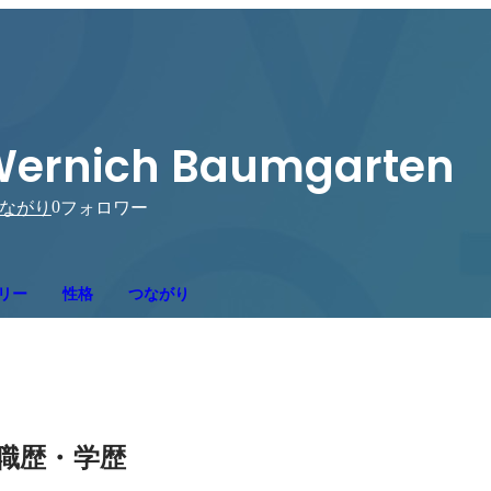
ernich Baumgarten
0
ながり
フォロワー
リー
性格
つながり
職歴・学歴