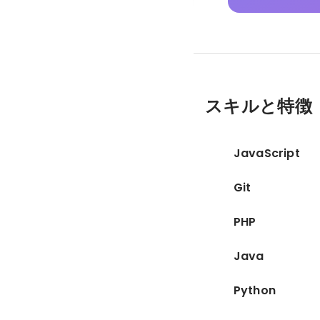
スキルと特徴
JavaScript
Git
PHP
Java
Python