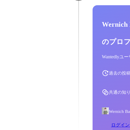
Wernich
のプロ
Wantedl
過去の投
共通の知
Wernic
ログイン