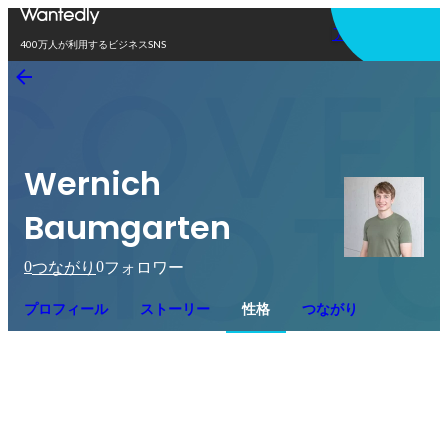
アプリを使う
400万人が利用するビジネスSNS
Wernich
Baumgarten
0
0
つながり
フォロワー
プロフィール
ストーリー
性格
つながり