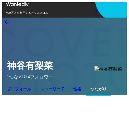
アプリを使う
400万人が利用するビジネスSNS
神谷有梨菜
1
4
つながり
フォロワー
プロフィール
ストーリー 7
性格
つながり