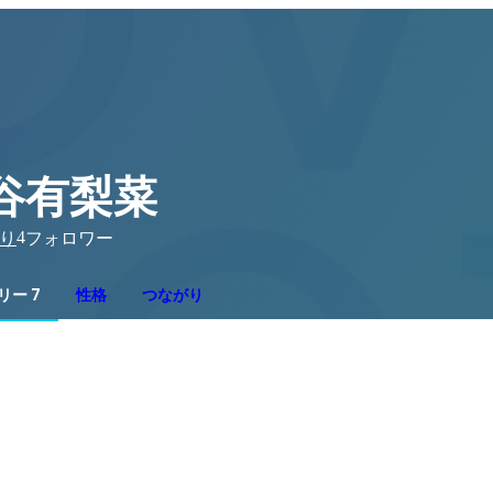
谷有梨菜
4
り
フォロワー
リー 7
性格
つながり