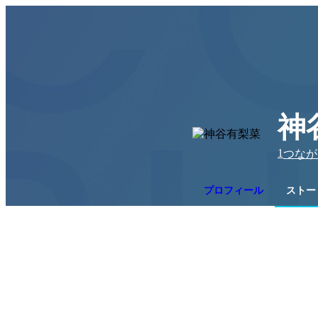
神
1
つなが
プロフィール
ストー