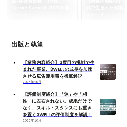
第3期社員総会！3WELL
【業務内容紹介】3
Dream Summit 2023を開
戦で生まれた事業。3
催しました！
成長を加速させる
2023年9月
2025年10月
を徹底解説
出版と執筆
【業務内容紹介】3度目の挑戦で生
まれた事業。3WELLの成長を加速
させる広告運用職を徹底解説
2025年10月
【評価制度紹介】「運」や「相
性」に左右されない。成果だけで
なく、スキル・スタンスにも重き
を置く3WELLの評価制度を解説！
2025年10月