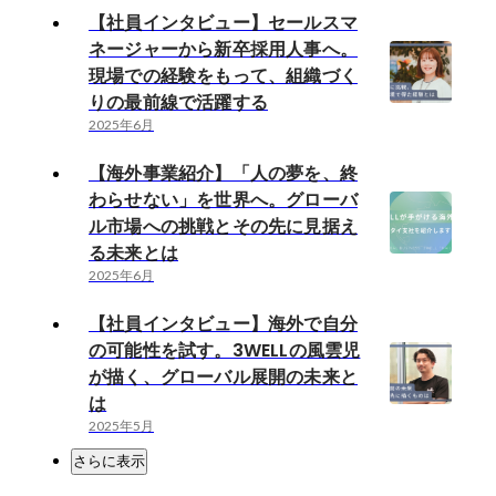
【社員インタビュー】セールスマ
ネージャーから新卒採用人事へ。
現場での経験をもって、組織づく
りの最前線で活躍する
2025年6月
【海外事業紹介】「人の夢を、終
わらせない」を世界へ。グローバ
ル市場への挑戦とその先に見据え
る未来とは
2025年6月
【社員インタビュー】海外で自分
の可能性を試す。3WELLの風雲児
が描く、グローバル展開の未来と
は
2025年5月
さらに表示