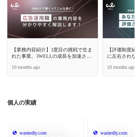
【業務内容紹介】3度目の挑戦で生ま
【評価制度紹
れた事業。3WELLの成長を加速させ
に左右されな
る広告運用職を徹底解説
スキル・スタ
10 months ago
10 months ago
3WELLの
個人の実績
wantedly.com
wantedly.com