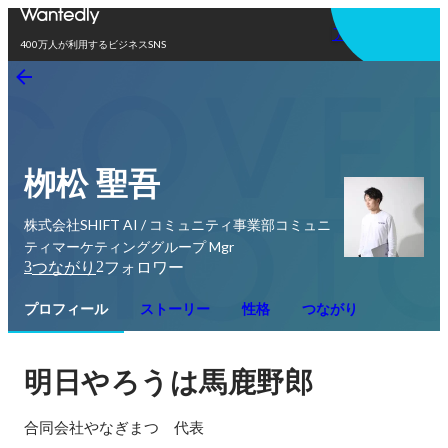
アプリを使う
400万人が利用するビジネスSNS
栁松 聖吾
株式会社SHIFT AI / コミュニティ事業部コミュニ
ティマーケティンググループ Mgr
3
2
つながり
フォロワー
プロフィール
ストーリー
性格
つながり
明日やろうは馬鹿野郎
合同会社やなぎまつ　代表
