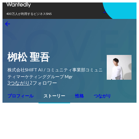
アプリを使う
400万人が利用するビジネスSNS
栁松 聖吾
株式会社SHIFT AI / コミュニティ事業部コミュニ
ティマーケティンググループ Mgr
3
2
つながり
フォロワー
プロフィール
ストーリー
性格
つながり