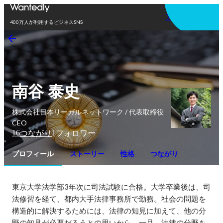
アプリを使う
400万人が利用するビジネスSNS
南谷 泰史
株式会社日本リーガルネットワーク / 代表取締役
CEO
16
1
つながり
フォロワー
プロフィール
ストーリー
性格
つながり
東京大学法学部3年次に司法試験に合格。大学卒業後は、司
法修習を経て、都内大手法律事務所で勤務。社会の問題を
構造的に解決するためには、法律の知見に加えて、他の分
野の知見が必要だろうとの思いから、一旦、法律の分野を