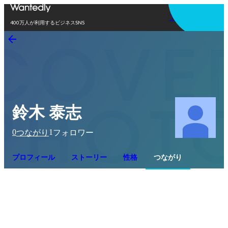
アプリを使う
400万人が利用するビジネスSNS
鈴木 泰志
0
1
つながり
フォロワー
プロフィール
ストーリー
性格
つながり