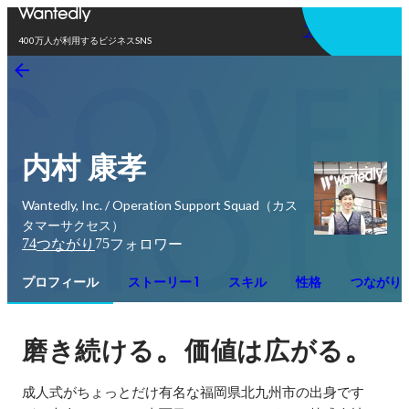
アプリを使う
400万人が利用するビジネスSNS
内村 康孝
Wantedly, Inc. / Operation Support Squad（カス
タマーサクセス）
74
75
つながり
フォロワー
プロフィール
ストーリー 1
スキル
性格
つながり
。
。
磨き続ける
価値は広がる
成人式がちょっとだけ有名な福岡県北九州市の出身です