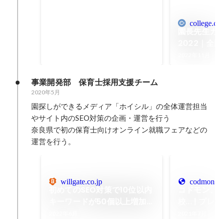
忙しい保育者に学びの場を。
オンライン研修「コドモンカ
college.
2021年6月
-
2025年6月
レッジ」ができるまで
園長先生カ
2022｜
まる3日間
2022年11月
ジ
事業開発部　保育士採用支援チーム
2020年5月
園探しができるメディア「ホイシル」の全体運営担当
やサイト内のSEO対策の企画・運営を行う

奈良県で初の保育士向けオンライン就職フェアなどの
運営を行う。
willgate.co.jp
codmon.c
初めてのSEO対策で10位以内
コドモン、
キーワードが50個以上増加！
校... | 
コンサルタントとの伴走で着
社コドモン
2022年6月
2021年7月