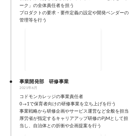
ーク」の全体責任者を担う

プロダクトの要求・要件定義の設定や開発ベンダーの
管理等を行う
保育者同士の新しいつながり
を築く 職員間連絡アプリ「せ
2025年6月
んせいトーク」ができるまで
事業開発部　研修事業　
2021年6月
コドモンカレッジの事業責任者

0→1で保育者向けの研修事業を立ち上げを行う

事業戦略から研修企画やサービス運営など全般を担当

厚労省が指定するキャリアアップ研修のPjMとして担
当し、自治体との折衝や企画提案を行う