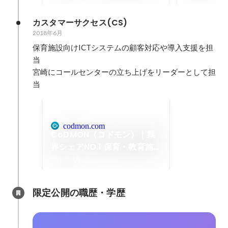
実に積み上げた成果 | ウィル
ゲート
カスタマーサクセス(CS)
2018年6月
保育施設向けICTシステムの顧客対応や導入支援を担
当

宮崎にコールセンターの立ち上げをリーダーとして担
当
codmon.com
CoDMON（コドモン）｜業
界シェアNO.1 保育・教育施
設向けICTシステム-保育園・
2019年9月
幼稚園・学童・小中学校・塾
などに対応
限定公開の職歴・学歴