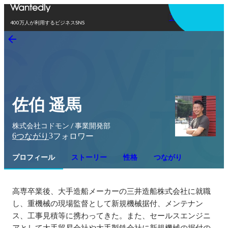
アプリを使う
400万人が利用するビジネスSNS
佐伯 遥馬
株式会社コドモン / 事業開発部
6
3
つながり
フォロワー
プロフィール
ストーリー
性格
つながり
高専卒業後、大手造船メーカーの三井造船株式会社に就職
し、重機械の現場監督として新規機械据付、メンテナン
ス、工事見積等に携わってきた。また、セールスエンジニ
アとして大手貿易会社や大手製鉄会社に新規機械の据付の