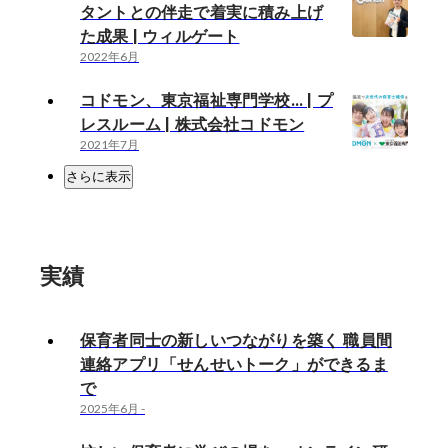
タントとの伴走で着実に積み上げ
た成果 | ウィルゲート
2022年6月
コドモン、東京福祉専門学校... | プ
レスルーム | 株式会社コドモン
2021年7月
さらに表示
実績
保育者同士の新しいつながりを築く 職員間
連絡アプリ「せんせいトーク」ができるま
で
2025年6月
-