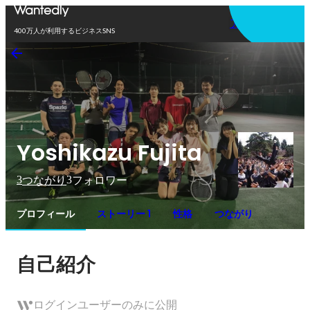
アプリを使う
400万人が利用するビジネスSNS
Yoshikazu Fujita
3
3
つながり
フォロワー
プロフィール
ストーリー 1
性格
つながり
自己紹介
ログインユーザーのみに公開