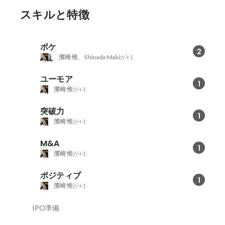
スキルと特徴
ボケ
2
濱崎 惟
、
Shinada Maki
が+1
ユーモア
1
濱崎 惟
が+1
突破力
1
濱崎 惟
が+1
M&A
1
濱崎 惟
が+1
ポジティブ
1
濱崎 惟
が+1
IPO準備