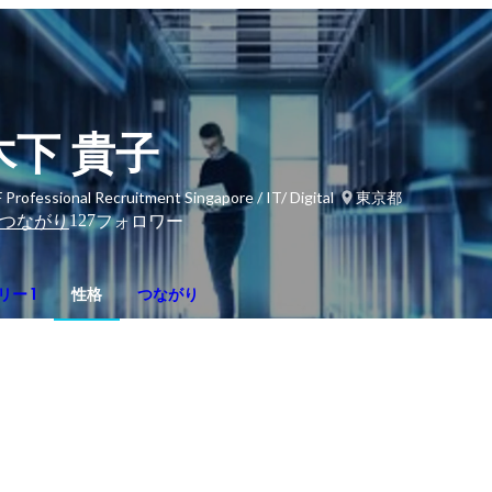
木下 貴子
 Professional Recruitment Singapore / IT/ Digital
東京都
127
つながり
フォロワー
ー 1
性格
つながり