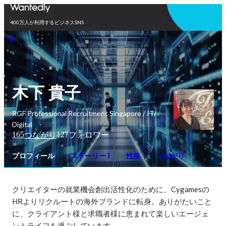
アプリを使う
400万人が利用するビジネスSNS
木下 貴子
RGF Professional Recruitment Singapore / IT/
Digital
165
127
つながり
フォロワー
プロフィール
ストーリー 1
性格
つながり
クリエイターの就業機会創出活性化のために、Cygamesの
HRよりリクルートの海外ブランドに転身。ありがたいこと
に、クライアント様と求職者様に恵まれて楽しいエージェ
ントライフを過ごしています。
