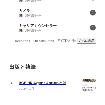
川村 愛子
が+1
カメラ
1
川村 愛子
が+1
キャリアカウンセラー
1
川村 愛子
が+1
Recruiting、HR consulting、不眠不休
他8件
さらに表示
出版と執筆
RGF HR Agent Japanとは
2016年10月