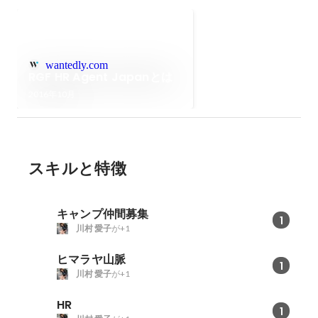
wantedly.com
RGF HR Agent Japanとは
2016年10月
スキルと特徴
キャンプ仲間募集
1
川村 愛子
が+1
ヒマラヤ山脈
1
川村 愛子
が+1
HR
1