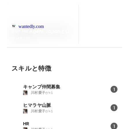
wantedly.com
RGF HR Agent Japanとは
2016年10月
スキルと特徴
キャンプ仲間募集
1
川村 愛子
が+1
ヒマラヤ山脈
1
川村 愛子
が+1
HR
1