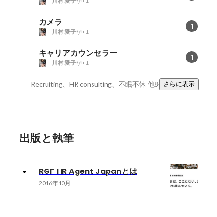
川村 愛子
が+1
カメラ
1
川村 愛子
が+1
キャリアカウンセラー
1
川村 愛子
が+1
Recruiting、HR consulting、不眠不休
他8件
さらに表示
出版と執筆
RGF HR Agent Japanとは
2016年10月