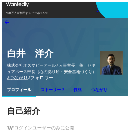
アプリを使う
400万人が利用するビジネスSNS
白井 洋介
株式会社オズマピーアール / 人事室長 兼 セキ
ュアベース部長（心の拠り所・安全基地づくり）
2
2
つながり
フォロワー
プロフィール
ストーリー 7
性格
つながり
自己紹介
ログインユーザーのみに公開