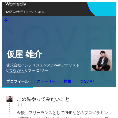
アプリを使う
400万人が利用するビジネスSNS
仮屋 雄介
株式会社インテリジェンス / Webアナリスト
0
0
つながり
フォロワー
プロフィール
ストーリー
性格
つながり
この先やってみたいこと
未来
今後、フリーランスとしてPHPなどのプログラミン