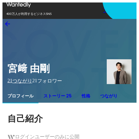
アプリを使う
400万人が利用するビジネスSNS
宮﨑 由剛
21
21
つながり
フォロワー
プロフィール
ストーリー 25
性格
つながり
自己紹介
ログインユーザーのみに公開