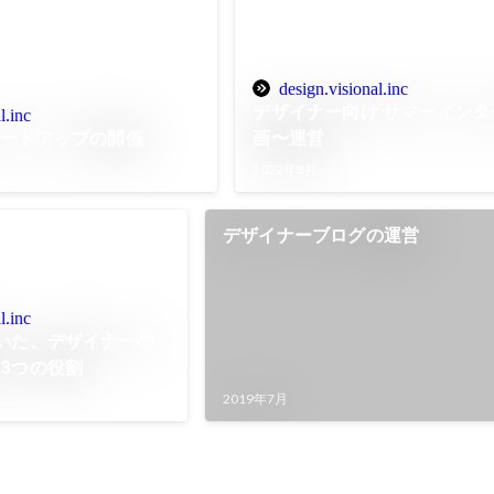
design.visional.inc
デザイナー向け サマーインタ
l.inc
ミートアップの開催
画〜運営
2022年8月
デザイナーブログの運営
l.inc
いた、デザイナーの
3つの役割
2019年7月