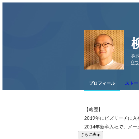
株式
0
つ
プロフィール
ストー
【略歴】

2019年にビズリーチに
2014年新卒入社で、メ
さらに表示