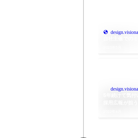
design.visiona
自社主催での
2023年5月
design.visiona
5年続けて気付
採用広報が担う
2022年6月