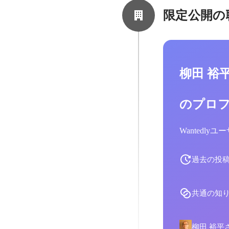
限定公開の
柳田 裕
のプロ
Wantedl
過去の投
共通の知
柳田 裕平