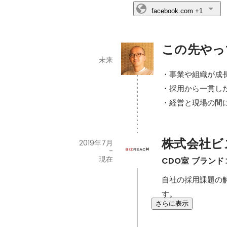
facebook.com
+1
この先やっ
未来
・事業や組織が成
・採用から一貫し
・経営と現場の間
株式会社ビ
2019年7月
-
現在
CDO室 ブラン
自社の採用課題の
す。
さらに表示