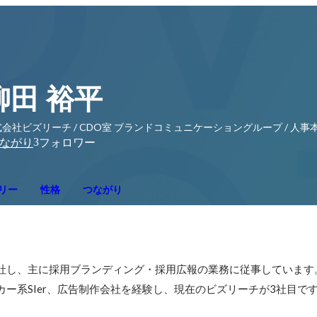
柳田 裕平
会社ビズリーチ / CDO室 ブランドコミュニケーショングループ / 人事
3
ながり
フォロワー
リー
性格
つながり
入社し、主に採用ブランディング・採用広報の業務に従事しています。
ーカー系SIer、広告制作会社を経験し、現在のビズリーチが3社目で