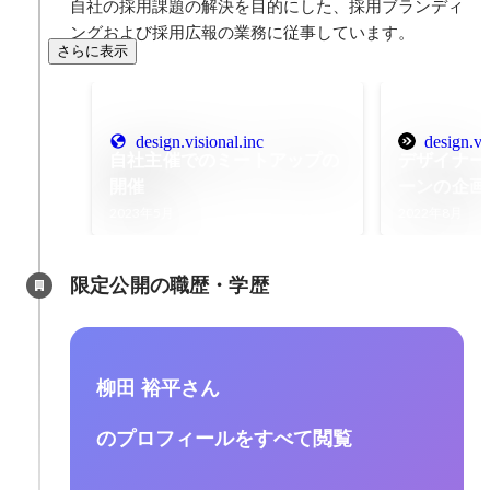
自社の採用課題の解決を目的にした、採用ブランディ
ングおよび採用広報の業務に従事しています。
さらに表示
design.visional.inc
design.vi
自社主催でのミートアップの
デザイナー
開催
ーンの企画
2023年5月
2022年8月
限定公開の職歴・学歴
柳田 裕平さん
のプロフィールをすべて閲覧