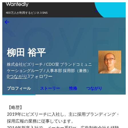
アプリを使う
400万人が利用するビジネスSNS
柳田 裕平
株式会社ビズリーチ / CDO室 ブランドコミュニ
ケーショングループ / 人事本部 採用部（兼務）
0
3
つながり
フォロワー
プロフィール
ストーリー
性格
つながり
【略歴】

2019年にビズリーチに入社し、主に採用ブランディング・
採用広報の業務に従事しています。

2014年新卒入社で、メーカー系SIer、広告制作会社を経験