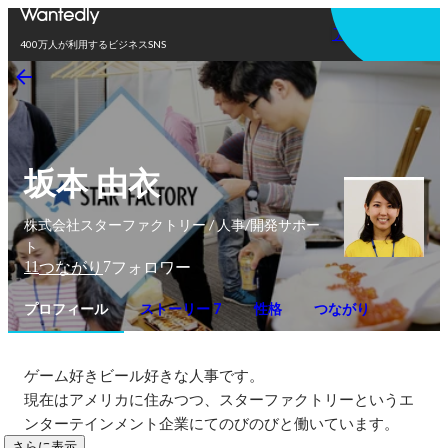
アプリを使う
400万人が利用するビジネスSNS
坂本 由衣
株式会社スターファクトリー / 人事/開発サポー
ト
11
7
つながり
フォロワー
プロフィール
ストーリー 7
性格
つながり
ゲーム好きビール好きな人事です。

現在はアメリカに住みつつ、スターファクトリーというエ
ンターテインメント企業にてのびのびと働いています。
さらに表示