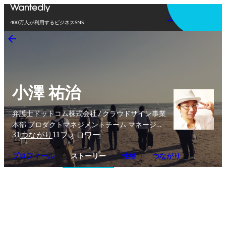
アプリを使う
400万人が利用するビジネスSNS
小澤 祐治
弁護士ドットコム株式会社 / クラウドサイン事業
本部 プロダクトマネジメントチーム マネージャ
31
11
つながり
フォロワー
ー
プロフィール
ストーリー
性格
つながり