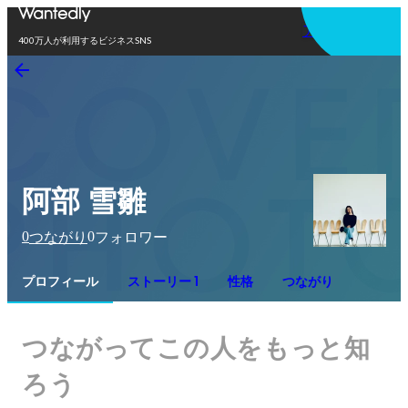
アプリを使う
400万人が利用するビジネスSNS
阿部 雪雛
0
0
つながり
フォロワー
プロフィール
ストーリー 1
性格
つながり
つながってこの人をもっと知
ろう