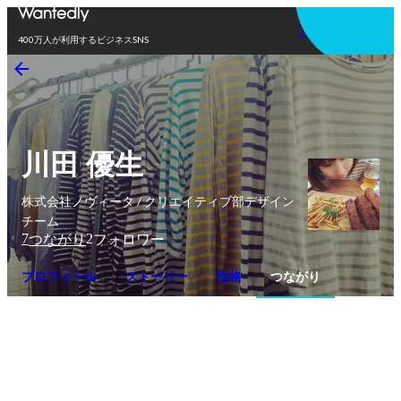
アプリを使う
400万人が利用するビジネスSNS
川田 優生
株式会社ノヴィータ / クリエイティブ部デザイン
チーム
7
2
つながり
フォロワー
プロフィール
ストーリー
性格
つながり