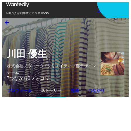
アプリを使う
400万人が利用するビジネスSNS
川田 優生
株式会社ノヴィータ / クリエイティブ部デザイン
チーム
7
2
つながり
フォロワー
プロフィール
ストーリー
性格
つながり