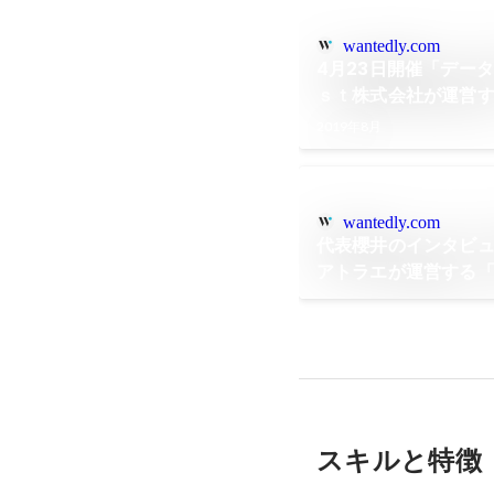
wantedly.com
4月23日開催「デー
ｓｔ株式会社が運営
2019年8月
wantedly.com
代表櫻井のインタビ
アトラエが運営する「
した
スキルと特徴