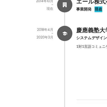
エール株式
2014年10月
-
現在
事業開発
現在
慶應義塾大
2018年4月
-
2020年3月
システムデザイ
1対1言語コミュニケ
一般社団法人
学生副代表 通算してイベント200回、参加者1万人程、
全国5拠点の社団