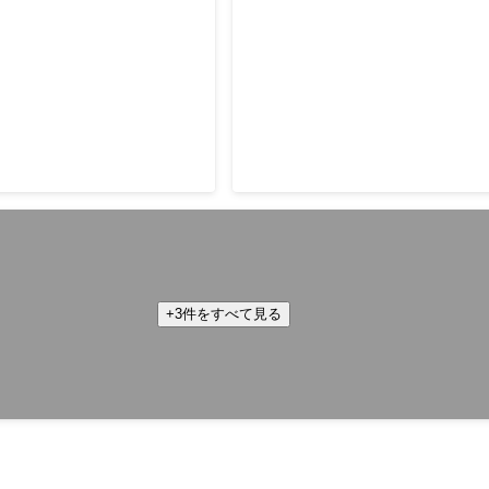
bit.connect」Hack
東京青年会議所2012年度9月
yle 最優秀賞 / 野村ホール
受賞
+3件をすべて見る