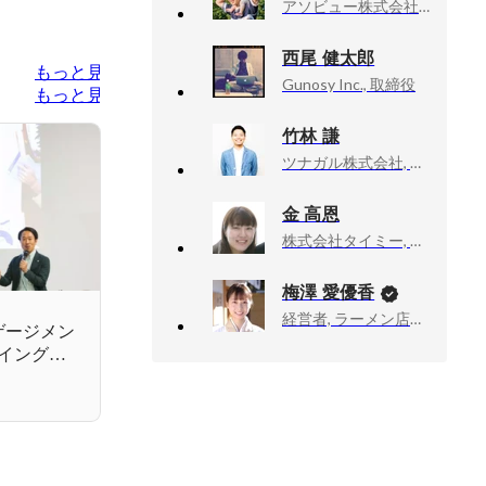
アソビュー株式会社, 上級執行役員CPO、マーケットプレイスカンパニーCEO
西尾 健太郎
もっと見る
Gunosy Inc., 取締役
もっと見る
竹林 謙
ツナガル株式会社, 福岡支社長／エグゼクティブプロデューサー
金 高恩
株式会社タイミー, 執行役員事業統括
梅澤 愛優香
経営者, ラーメン店店主
ゲージメン
ウイングア
データの