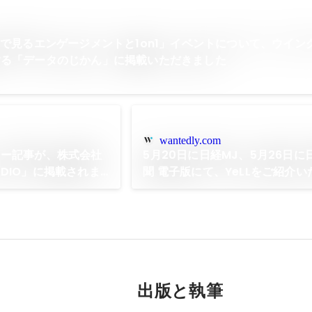
タで見るエンゲージメントと1on1」イベントについて、ウイン
する「データのじかん」に掲載いただきました
wantedly.com
ュー記事が、株式会社
5月20日に日経MJ、5月26日に
DIO」に掲載されま
聞 電子版にて、YeLLをご紹介
た
出版と執筆