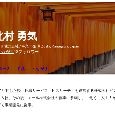
北村 勇気
ル株式会社 / 事業開発
Zushi, Kanagawa, Japan
18
つながり
フォロワー
リー 3
性格
つながり
て活動した後、転職サービス「ビズリーチ」を運営する株式会社ビ
て入社。その後、エール株式会社の創業に参画し、「働く１人１人
げて事業開発に従事。