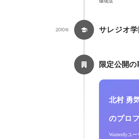
環境法
サレジオ学
2010年
限定公開の
北村 勇
のプロ
Wantedl