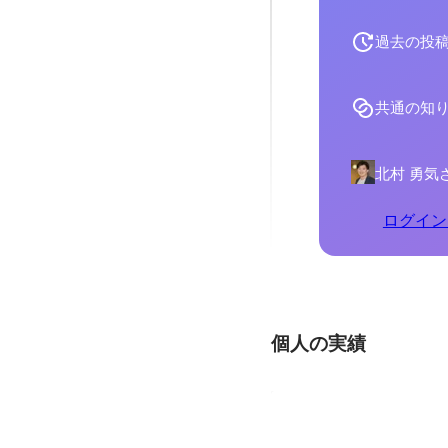
過去の投
共通の知
北村 勇気
ログイン
個人の実績