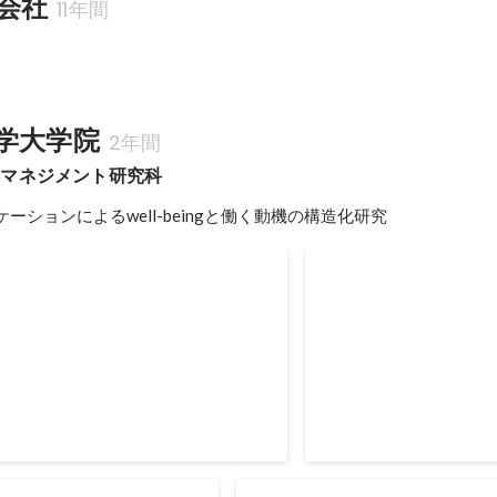
会社
11年間
学大学院
2年間
ンマネジメント研究科
ーションによるwell-beingと働く動機の構造化研究
ハタモク
「HR Tech GP」 
ト
法人の立ち上げを行っていました。