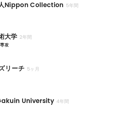
ppon Collection
5年間
術大学
2年間
画専攻
ズリーチ
5ヶ月
kuin University
4年間