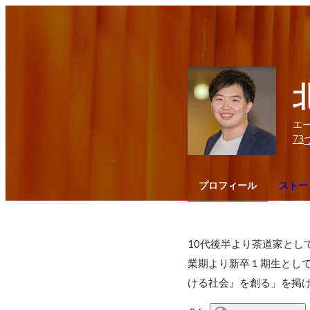
エー
73
プロフィール
ストー
10代後半より茶道家とし
業期より新卒１期生とし
ける社会』を創る」を掲