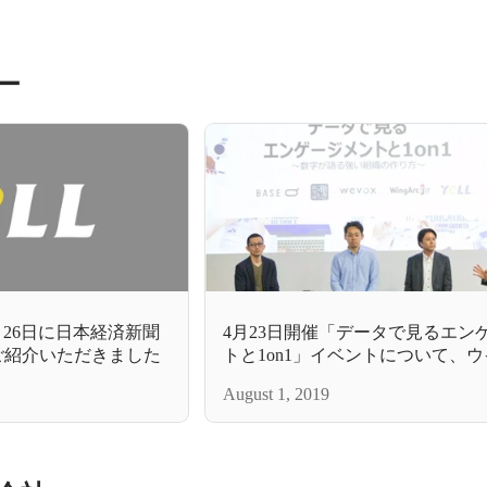
ー
月26日に日本経済新聞
4月23日開催「データで見るエン
をご紹介いただきました
トと1on1」イベントについて、
ーク１ｓｔ株式会社が運営する「
August 1, 2019
じかん」に掲載いただきました