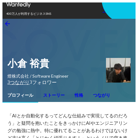
アプリを使う
400万人が利用するビジネスSNS
小倉 裕貴
燈株式会社 / Software Engineer
3
3
つながり
フォロワー
プロフィール
ストーリー
性格
つながり
「AIとか自動化するってどんな仕組みで実現してるのだろ
う」と疑問を抱いたことをきっかけにAIやエンジニアリン
グの勉強に熱中。特に優れてることがあるわけではないけ
ど志は高く「とにかく頑張ります！」というノリで突き進