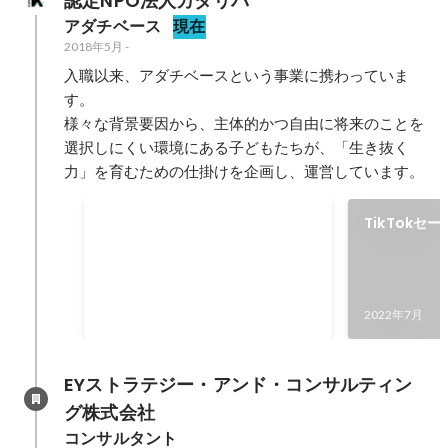
認定NPO法人カタリバ
アダチベース
現在
2018年5月
-
入職以来、アダチベースという事業に携わっていま
す。

様々な背景要因から、主体的かつ自由に将来のことを
選択しにくい環境にある子どもたちが、「生き抜く
力」を育むための仕掛けを企画し、運営しています。
年間の利用者ユニーク人数
TikTok
しての活動
2021年9月
-
2022年8月
241
人
2022年7月
EYストラテジー・アンド・コンサルティン
グ株式会社
コンサルタント