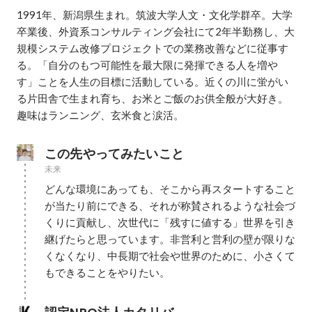
1991年、新潟県生まれ。筑波大学人文・文化学群卒。大学
卒業後、外資系コンサルティング会社にて2年半勤務し、大
規模システム改修プロジェクトでの業務改善などに従事す
る。「自分のもつ可能性を最大限に発揮できる人を増や
す」ことを人生の目標に活動している。近くの川に蛍がい
る片田舎で生まれ育ち、お米とご飯のお供全般が大好き。
趣味はランニング、玄米食と涙活。
この先やってみたいこと
未来
どんな環境にあっても、そこから再スタートすること
が当たり前にできる、それが称賛されるような社会づ
くりに貢献し、次世代に「残すに値する」世界を引き
継げたらと思っています。非営利と営利の壁が限りな
くなくなり、中長期で社会や世界のために、小さくて
もできることをやりたい。