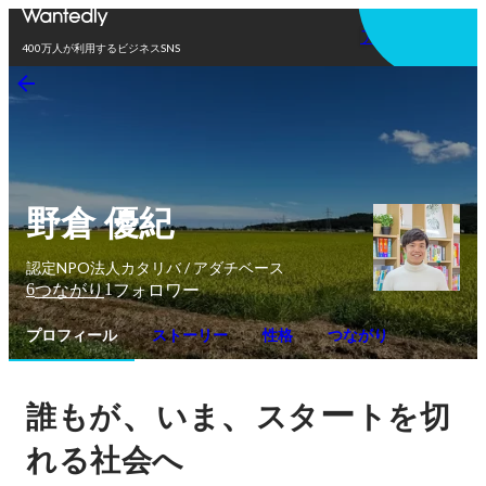
アプリを使う
400万人が利用するビジネスSNS
野倉 優紀
認定NPO法人カタリバ / アダチベース
6
1
つながり
フォロワー
プロフィール
ストーリー
性格
つながり
、
、
ー
誰もが
いま
スタ
トを切
れる社会へ