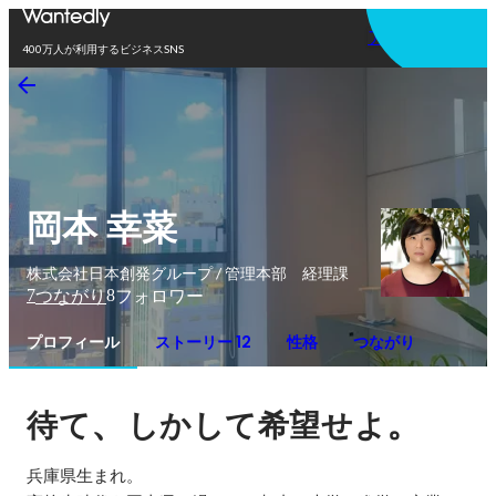
アプリを使う
400万人が利用するビジネスSNS
岡本 幸菜
株式会社日本創発グループ / 管理本部 経理課
7
8
つながり
フォロワー
プロフィール
ストーリー 12
性格
つながり
、
。
待て
しかして希望せよ
兵庫県生まれ。
