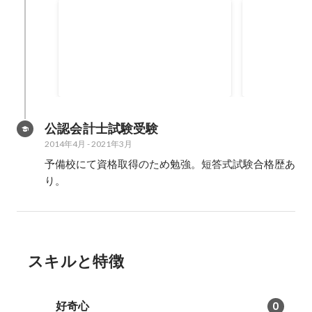
営業事務・一般事務での取り組み
インサイド
2021年4月
2021年4月
35
%
公認会計士試験受験
2014年4月
-
2021年3月
予備校にて資格取得のため勉強。短答式試験合格歴あ
り。
スキルと特徴
好奇心
0