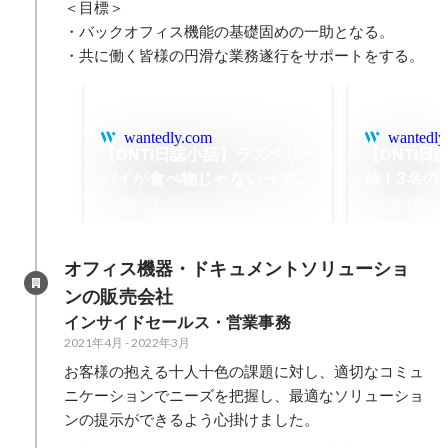
＜目標＞

・バックオフィス機能の基礎固めの一助となる。

・共に働く皆様の円滑な業務遂行をサポートをする。
wantedly.com
wantedly
【DNTI日誌小話】ラズベリー
【DNTI日
パイが食べ物じゃないって、
始！3名の
最近知りました。
インしまし
2023年6月
2023年4月
オフィス機器・ドキュメントソリューショ
ンの販売会社
インサイドセールス・営業事務
2021年4月
-
2022年3月
お客様の抱える十人十色の課題に対し、適切なコミュ
ニケーションでニーズを把握し、最適なソリューショ
ンの提示ができるよう心掛けました。