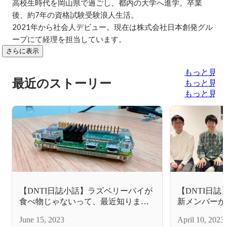
高校生時代を岡山県で過ごし、都内の大学へ進学。卒業
後、約7年の資格試験受験浪人生活。

2021年から社会人デビュー。現在は株式会社日本創発グル
ープにて経理を担当しています。
さらに表示
もっと見る
最近のストーリー
もっと見る
もっと見る
【DNTI日誌小話】ラズベリーパイが
【DNTI日誌
食べ物じゃないって、最近知りまし
新メンバーが
た。
June 15, 2023
April 10, 2023