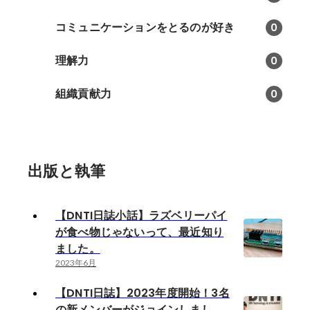
コミュニケーションをとるのが好き
0
理解力
0
組織貢献力
0
出版と執筆
【DNTI日誌小話】ラズベリーパイ
が食べ物じゃないって、最近知り
ました。
2023年6月
【DNTI日誌】2023年度開始！3名
の新メンバーがジョインしまし