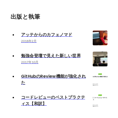
出版と執筆
アッテからのカフェノマド
2018年2月
勉強会登壇で見えた新しい世界
2017年10月
GitHubのReview機能が強化され
た
コードレビューのベストプラクテ
ィス【和訳】