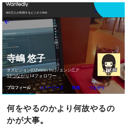
アプリを使う
400万人が利用するビジネスSNS
寺嶋 悠子
オズビジョン(OZvision Inc.) / エンジニア
53
14
つながり
フォロワー
プロフィール
ストーリー 2
性格
つながり
何をやるのかより何故やるの
。
かが大事