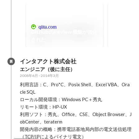
enPiT Biz
2016年7
qiita.com
ち、10月3日
GitHubのReview機能が強化
実際に品川シ
された
スでチームで
た。その後も
トと設定し、
インタアクト株式会社
開発を散発的
エンジニア（後に主任）
で発表しまし
2008年6月
-
2014年3月
利用言語：C、Pro*C、Posix Shell、Excel VBA、Ora
cle SQL

ローカル開発環境：Windows PC＋秀丸

リモート環境：HP-UX

利用ソフト：秀丸、Office、CSE、Object Browser、J
obCenter、teraterm

開発内容の概略：携帯電話基地局内部の電文送信処理
（TCP/IPによるバイナリ電文）