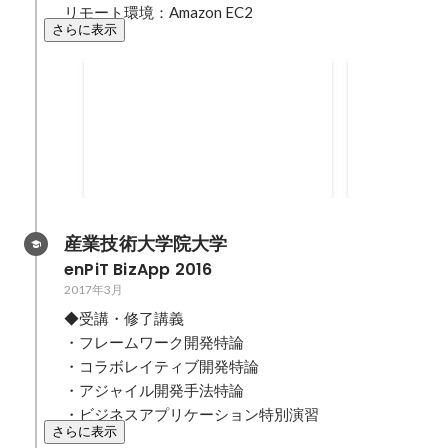
リモート環境：Amazon EC2
さらに表示
データサイエンティスト検定 リ
オズビジョ
テラシーレベル 2022
CHAIN－[20
2022年8月
2022年6月
産業技術大学院大学
enPiT BizApp 2016
2017年3月
◆受講・修了講義

・フレームワーク開発特論

・コラボレイティブ開発特論

・アジャイル開発手法特論

・ビジネスアプリケーション特別演習
さらに表示