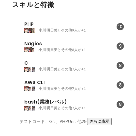
スキルと特徴
PHP
10
小川 明日美
と
その他9人
が+1
Nagios
9
小川 明日美
と
その他8人
が+1
C
8
小川 明日美
と
その他7人
が+1
AWS CLI
8
小川 明日美
と
その他7人
が+1
bash(業務レベル)
8
小川 明日美
と
その他7人
が+1
テストコード、Git、PHPUnit
他28件
さらに表示