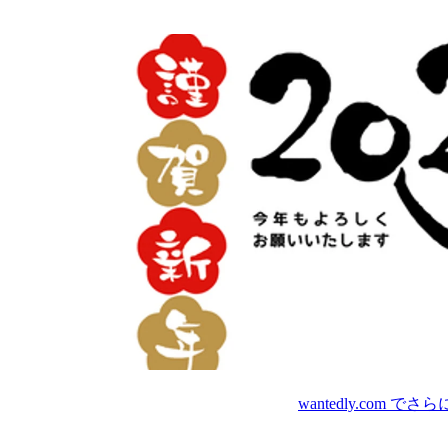
wantedly.com
でさら