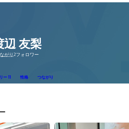
渡辺 友梨
2
ながり
フォロワー
ー 11
性格
つながり
ー