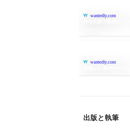
wantedly.com
美容医療の業界につ
2022年9月
wantedly.com
先週は出張WEEKでし
出版と執筆