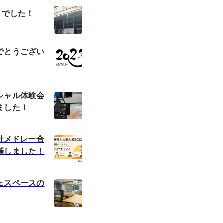
Kでした！
でとうござい
シャル体験会
ました！
会社メドレー合
催しました！
ェスペースの