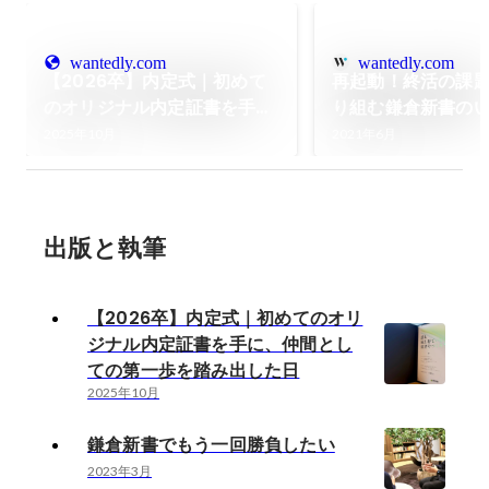
wantedly.com
wantedly.com
【2026卒】内定式｜初めて
再起動！終活の課
のオリジナル内定証書を手
り組む鎌倉新書の
に、仲間としての第一歩を踏
WANTEDLYを通
2025年10月
2021年6月
み出した日
いたします。
出版と執筆
【2026卒】内定式｜初めてのオリ
ジナル内定証書を手に、仲間とし
ての第一歩を踏み出した日
2025年10月
鎌倉新書でもう一回勝負したい
2023年3月