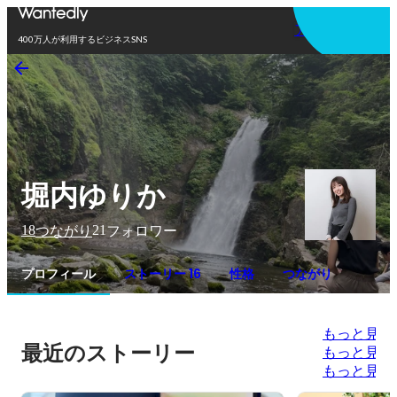
アプリを使う
400万人が利用するビジネスSNS
堀内ゆりか
18
21
つながり
フォロワー
プロフィール
ストーリー 16
性格
つながり
もっと見る
最近のストーリー
もっと見る
もっと見る