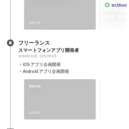
Clubhouse
techbookf
React N
企業：React
2021年
2021年7月
フリーランス
スマートフォンアプリ開発者
2013年10月
-
2015年8月
・iOS アプリ企画開発

・Android アプリ企画開発
twicc
Spotify Aw
Day Tokyo 
https://tw
2014年