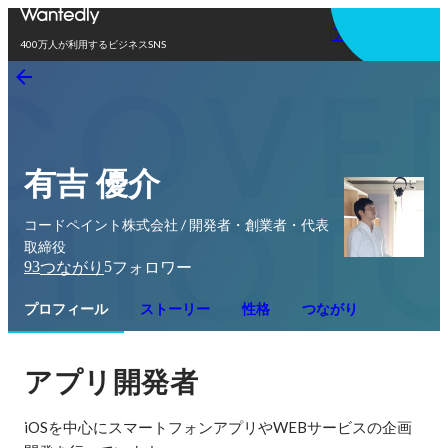
アプリを使う
400万人が利用するビジネスSNS
有吉 優介
コードペイント株式会社 / 開発者・創業者・代表
取締役
93
5
つながり
フォロワー
プロフィール
ストーリー
性格
つながり
アプリ開発者
iOSを中心にスマートフォンアプリやWEBサービスの企画