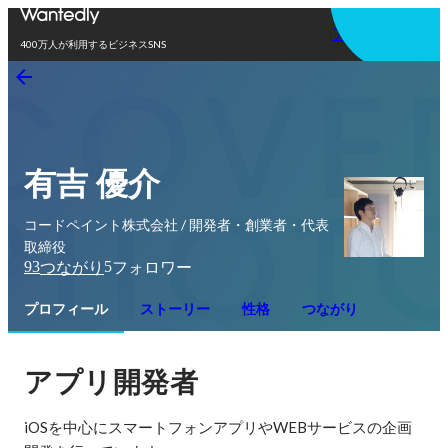
アプリを使う
400万人が利用するビジネスSNS
有吉 優介
コードペイント株式会社 / 開発者・創業者・代表
取締役
93
5
つながり
フォロワー
プロフィール
ストーリー
性格
つながり
アプリ開発者
iOSを中心にスマートフォンアプリやWEBサービスの企画