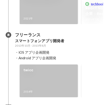
Clubhouse
techbookf
React N
企業：React
2021年
2021年7月
フリーランス
スマートフォンアプリ開発者
2013年10月
-
2015年8月
・iOS アプリ企画開発

・Android アプリ企画開発
twicc
Spotify Aw
Day Tokyo 
https://tw
2014年