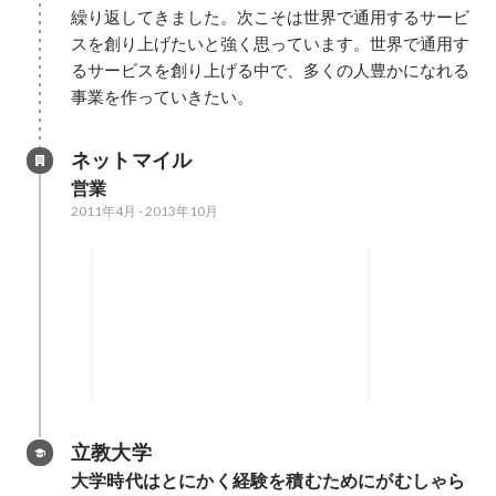
繰り返してきました。次こそは世界で通用するサービ
スを創り上げたいと強く思っています。世界で通用す
るサービスを創り上げる中で、多くの人豊かになれる
事業を作っていきたい。
ネットマイル
営業
2011年4月
-
2013年10月
夢と希望を抱いてネット業界
へ
新卒で入社したポイント媒体での
営業を経験。泥臭い日々の毎日。
コミュニケーションや思いやり、
2011年
-
2013年
配慮の大切さ学ぶ。技術や実績、
知識、経験も大切だがどこまで行
っても仕事は人がやっているだと
立教大学
いうことを痛感する。とにかく成
大学時代はとにかく経験を積むためにがむしゃら
果を出したいと思い、会社に泊ま