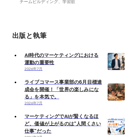
チームビルディング、学習欲
出版と執筆
AI時代のマーケティングにおける
運動の重要性
2026年7月
ライブコマース事業部の6月目標達
成会を開催！「世界の楽しみにな
る」を本気で。
2026年7月
マーケティングでAIが賢くなるほ
ど、価値が上がるのは"人間くさい
仕事"だった