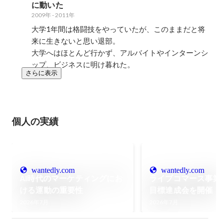
に動いた
り込み仕事をする毎日。クライア
2009年
-
2011年
ントと向き合い共に成果を上げて
いく楽しさを知った。渋谷の激安
大学1年間は格闘技をやっていたが、このままだと将
アパートに住み家には寝るためだ
来に生きないと思い退部。

けに帰る毎日。家に洗濯機、炊飯
大学へはほとんど行かず、アルバイトやインターンシ
器も家具いっさいなかった。広告
ップ、ビジネスに明け暮れた。
代理店事業部の立ち上げに関わ
さらに表示
り、SEO、ディスプレイ、リステ
ィング広告幅広知見をつけ、自分
の理想とする会社を作りたいとい
う想いで2年半働いた後に独立。
個人の実績
wantedly.com
wantedly.com
AI時代のマーケティングにお
ライブコマース事業
ける運動の重要性
目標達成会を開催
楽しみになる」を
2026年7月
2026年7月