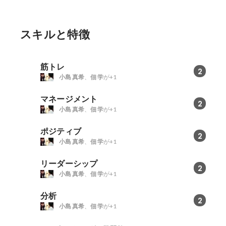
スキルと特徴
筋トレ
2
小島 真希
、
佃 学
が+1
マネージメント
2
小島 真希
、
佃 学
が+1
ポジティブ
2
小島 真希
、
佃 学
が+1
リーダーシップ
2
小島 真希
、
佃 学
が+1
分析
2
小島 真希
、
佃 学
が+1