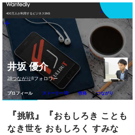
アプリを使う
400万人が利用するビジネスSNS
井坂 優介
28
8
つながり
フォロワー
プロフィール
ストーリー 10
性格
つながり
『
』『
挑戦
おもしろき
ことも
なき世を
おもしろく
すみな