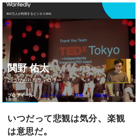
アプリを使う
400万人が利用するビジネスSNS
関野 佑太
29
10
つながり
フォロワー
プロフィール
ストーリー
性格
つながり
、
いつだって悲観は気分
楽観
。
は意思だ