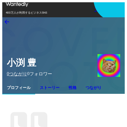
アプリを使う
400万人が利用するビジネスSNS
小渕 豊
0
0
つながり
フォロワー
プロフィール
ストーリー
性格
つながり