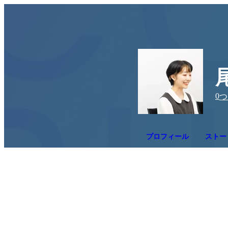
0
つ
プロフィール
ストー