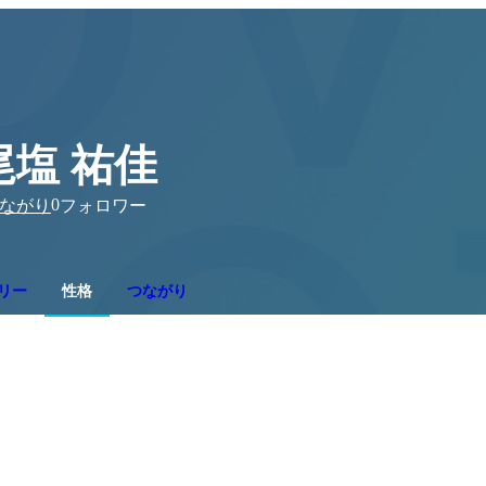
尾塩 祐佳
0
ながり
フォロワー
リー
性格
つながり