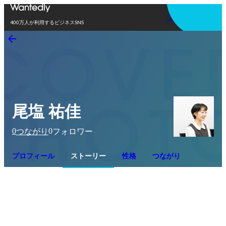
アプリを使う
400万人が利用するビジネスSNS
尾塩 祐佳
0
0
つながり
フォロワー
プロフィール
ストーリー
性格
つながり