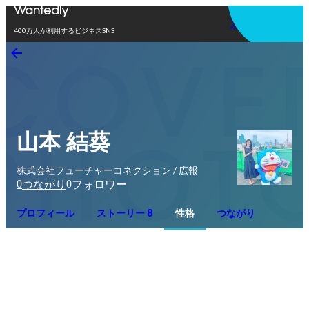
アプリを使う
400万人が利用するビジネスSNS
山本 結葵
株式会社フューチャーコネクション / 広報
0
0
つながり
フォロワー
プロフィール
ストーリー 8
性格
つながり