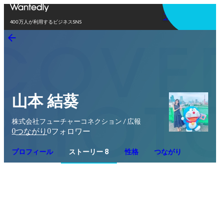
アプリを使う
400万人が利用するビジネスSNS
山本 結葵
株式会社フューチャーコネクション / 広報
0
0
つながり
フォロワー
プロフィール
ストーリー 8
性格
つながり