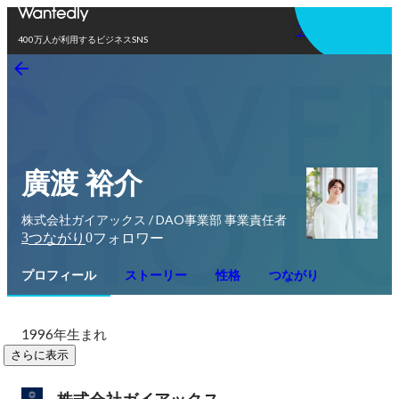
アプリを使う
400万人が利用するビジネスSNS
廣渡 裕介
株式会社ガイアックス / DAO事業部 事業責任者
3
0
つながり
フォロワー
プロフィール
ストーリー
性格
つながり
1996年生まれ
さらに表示