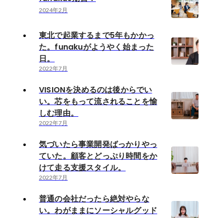
2024年2月
東北で起業するまで5年もかかっ
た。funakuがようやく始まった
日。
2022年7月
VISIONを決めるのは後からでい
い。芯をもって流されることを愉
しむ理由。
2022年7月
気づいたら事業開発ばっかりやっ
ていた。顧客とどっぷり時間をか
けて走る支援スタイル。
2022年7月
普通の会社だったら絶対やらな
い。わがままにソーシャルグッド