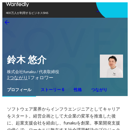
アプリを使う
400万人が利用するビジネスSNS
鈴木 悠介
株式会社funaku / 代表取締役
1
1
つながり
フォロワー
プロフィール
ストーリー 6
性格
つながり
ソフトウェア業界からインフラエンジニアとしてキャリア
をスタート。経営企画として大企業の変革を推進した後
に、起業支援会社を経由し、funakuを創業。事業開発支援
の傍らで、ローカルに散在する社会課題解決のプロジェク