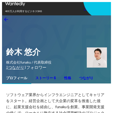
アプリを使う
400万人が利用するビジネスSNS
鈴木 悠介
株式会社funaku / 代表取締役
1
1
つながり
フォロワー
プロフィール
ストーリー 6
性格
つながり
ソフトウェア業界からインフラエンジニアとしてキャリア
をスタート。経営企画として大企業の変革を推進した後
に、起業支援会社を経由し、funakuを創業。事業開発支援
の傍らで、ローカルに散在する社会課題解決のプロジェク