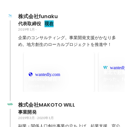
株式会社funaku
代表取締役
現在
2019年1月
-
企業のコンサルティング。事業開発支援がかなり多
め。地方創生のローカルプロジェクトを推進中！
wantedly
東北で起業
wantedly.com
funaku5期目！
かった。fu
始まった日
2024年2月
2022年7月
株式会社MAKOTO WILL
事業開発
2019年3月
-
2020年1月
副業・関係人口創出事業の立ち上げ、起業支援、官公