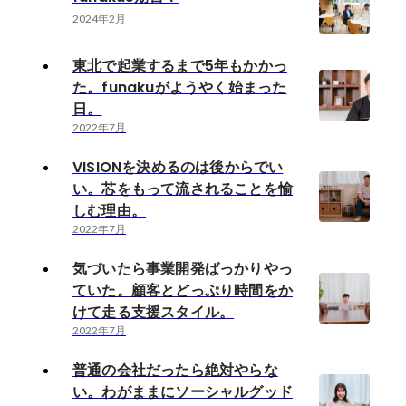
2024年2月
東北で起業するまで5年もかかっ
た。funakuがようやく始まった
日。
2022年7月
VISIONを決めるのは後からでい
い。芯をもって流されることを愉
しむ理由。
2022年7月
気づいたら事業開発ばっかりやっ
ていた。顧客とどっぷり時間をか
けて走る支援スタイル。
2022年7月
普通の会社だったら絶対やらな
い。わがままにソーシャルグッド